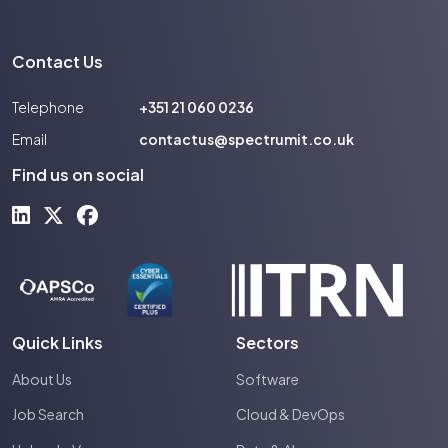
Contact Us
Telephone
+351 21 060 0236
Email
contactus@spectrumit.co.uk
Find us on social
Quick Links
Sectors
About Us
Software
Job Search
Cloud & DevOps